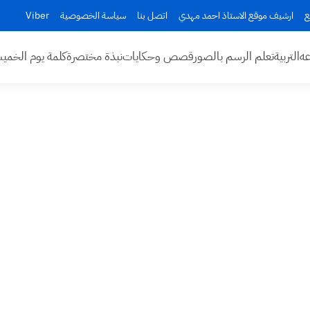
ع
ارشيف موقع الاستاذ احمد مهدي
اتصل بنا
سياسة الخصوصية
Viber
عه
التربية
تعلم الرسم بالصور
قصص وحكايات
نبذة مختصرة
كلمة يوم الخم