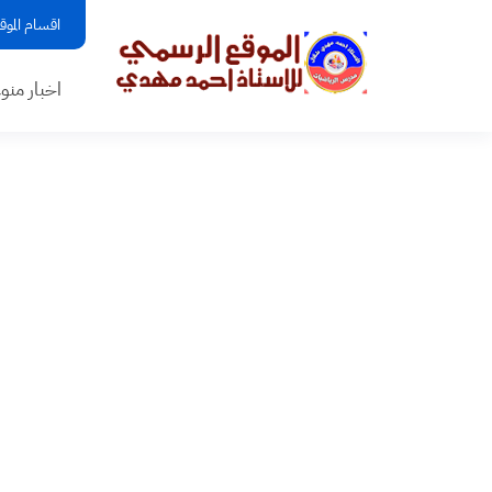
اقسام الموق
اخبار منو