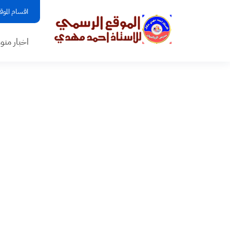
اقسام الموق
اخبار منو