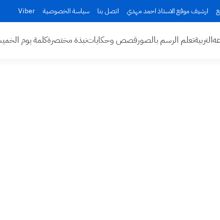
ع
ارشيف موقع الاستاذ احمد مهدي
اتصل بنا
سياسة الخصوصية
Viber
عه
التربية
تعلم الرسم بالصور
قصص وحكايات
نبذة مختصرة
كلمة يوم الخم