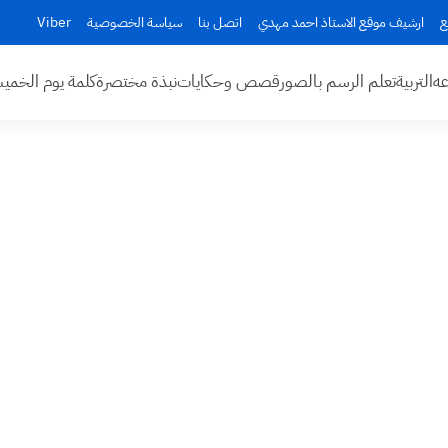
ع
ارشيف موقع الاستاذ احمد مهدي
اتصل بنا
سياسة الخصوصية
Viber
عه
التربية
تعلم الرسم بالصور
قصص وحكايات
نبذة مختصرة
كلمة يوم الخم