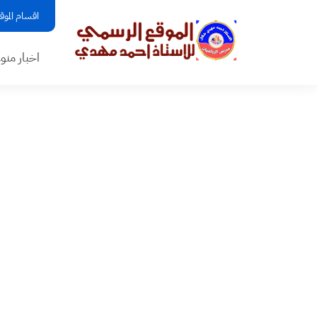
اقسام الموق
اخبار منو