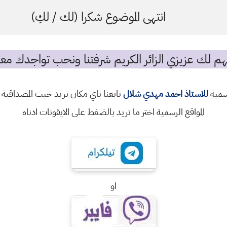
انتهى الموضوع شكرا (لك / لكِ)
م لك عزيزي الزائر الكريم شرفتنا ونحب تواجدك معن
رسمية
للاستاذ احمد مهدي شلال
تابعنا باي مكان تريد حيث المصداقية 
المواقع الرسمية اختر ما تريد بالضغط على الايقونات ادناه
او