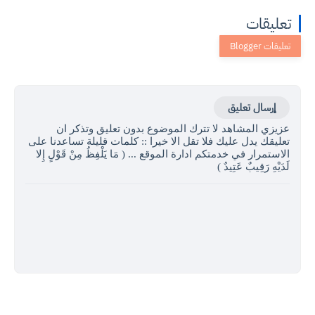
تعليقات
إرسال تعليق
عزيزي المشاهد لا تترك الموضوع بدون تعليق وتذكر ان
تعليقك يدل عليك فلا تقل الا خيرا :: كلمات قليلة تساعدنا على
الاستمرار في خدمتكم ادارة الموقع ... ( مَا يَلْفِظُ مِنْ قَوْلٍ إِلا
لَدَيْهِ رَقِيبٌ عَتِيدٌ )