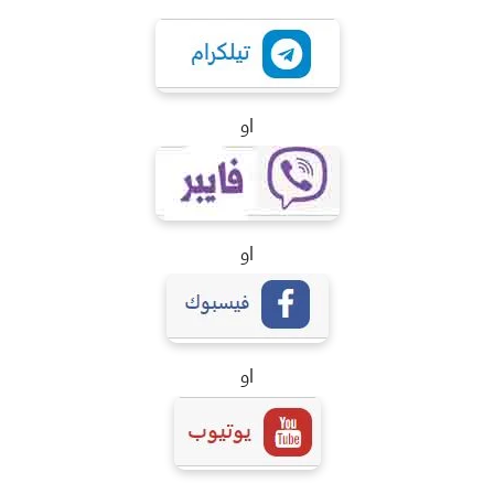
او
او
او