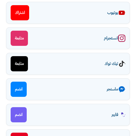
يوتيوب
اشتراك
انستجرام
متابعة
تيك توك
متابعة
ماسنجر
انضم
فايبر
انضم