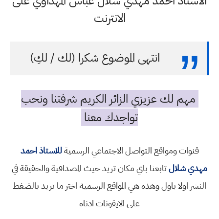
الاستاذ احمد مهدي شلال عباس المهداوي على
الانترنت
انتهى الموضوع شكرا (لك / لكِ)
مهم لك عزيزي الزائر الكريم شرفتنا ونحب
تواجدك معنا
قنوات ومواقع التواصل الاجتماعي الرسمية
للاستاذ احمد
مهدي شلال
تابعنا باي مكان تريد حيث المصداقية والحقيقة في
النشر اولا باول وهذه هي المواقع الرسمية اختر ما تريد بالضغط
على الايقونات ادناه