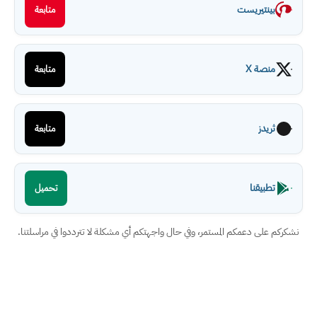
بينتيريست
متابعة
منصة X
متابعة
ثريدز
متابعة
تطبيقنا
تحميل
نشكركم على دعمكم المستمر، وفي حال واجهتكم أي مشكلة لا تترددوا في مراسلتنا.