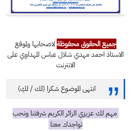
جميع الحقوق محفوظة
لاصحابها ولموقع
الاستاذ احمد مهدي شلال عباس المهداوي على
الانترنت
انتهى الموضوع شكرا (لك / لكِ)
مهم لك عزيزي الزائر الكريم شرفتنا ونحب
تواجدك معنا