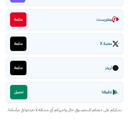
بينتيريست
متابعة
منصة X
متابعة
ثريدز
متابعة
تطبيقنا
تحميل
نشكركم على دعمكم المستمر، وفي حال واجهتكم أي مشكلة لا تترددوا في مراسلتنا.