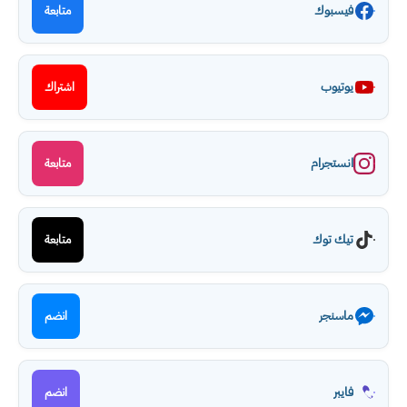
فيسبوك
متابعة
يوتيوب
اشتراك
انستجرام
متابعة
تيك توك
متابعة
ماسنجر
انضم
فايبر
انضم