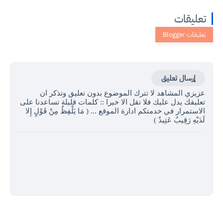
تعليقات
إرسال تعليق
عزيزي المشاهد لا تترك الموضوع بدون تعليق وتذكر ان
تعليقك يدل عليك فلا تقل الا خيرا :: كلمات قليلة تساعدنا على
الاستمرار في خدمتكم ادارة الموقع ... ( مَا يَلْفِظُ مِنْ قَوْلٍ إِلا
لَدَيْهِ رَقِيبٌ عَتِيدٌ )