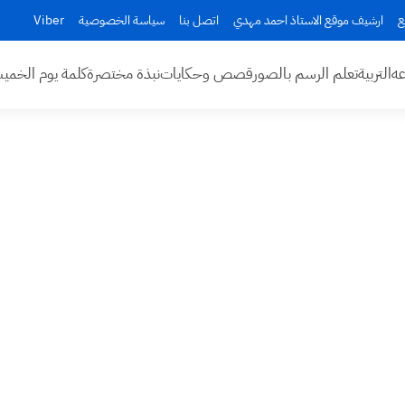
ع
ارشيف موقع الاستاذ احمد مهدي
اتصل بنا
سياسة الخصوصية
Viber
عه
التربية
تعلم الرسم بالصور
قصص وحكايات
نبذة مختصرة
كلمة يوم الخم