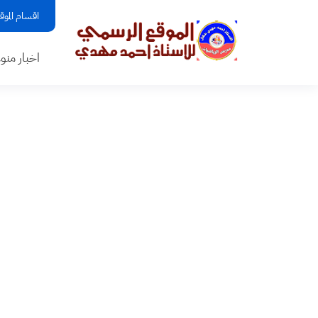
اقسام الموق
اخبار منو