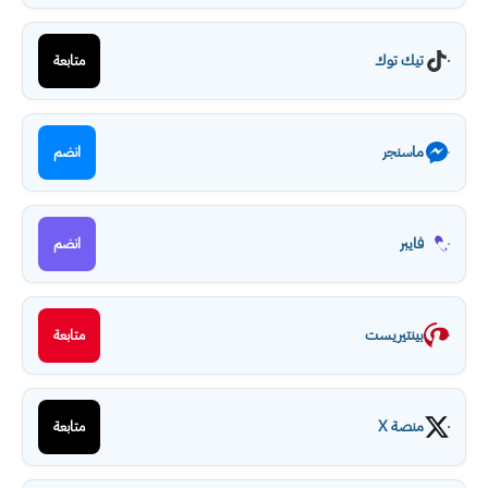
تيك توك
متابعة
ماسنجر
انضم
فايبر
انضم
بينتيريست
متابعة
منصة X
متابعة