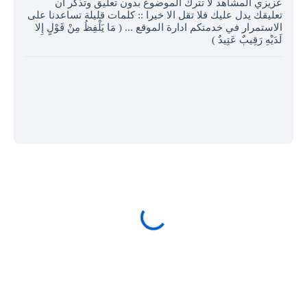
عزيزي المشاهد لا تترك الموضوع بدون تعليق وتذكر ان
تعليقك يدل عليك فلا تقل الا خيرا :: كلمات قليلة تساعدنا على
الاستمرار في خدمتكم ادارة الموقع ... ( مَا يَلْفِظُ مِنْ قَوْلٍ إِلا
لَدَيْهِ رَقِيبٌ عَتِيدٌ )