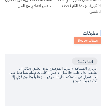
الانكليزية الوحدة الثانية صف
خامس اعدادي مع الحل
الخامس...
تعليقات
إرسال تعليق
عزيزي المشاهد لا تترك الموضوع بدون تعليق وتذكر ان
تعليقك يدل عليك فلا تقل الا خيرا :: كلمات قليلة تساعدنا على
الاستمرار في خدمتكم ادارة الموقع ... ( مَا يَلْفِظُ مِنْ قَوْلٍ إِلا
لَدَيْهِ رَقِيبٌ عَتِيدٌ )