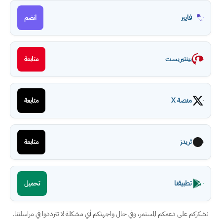
فايبر
انضم
بينتيريست
متابعة
منصة X
متابعة
ثريدز
متابعة
تطبيقنا
تحميل
نشكركم على دعمكم المستمر، وفي حال واجهتكم أي مشكلة لا تترددوا في مراسلتنا.