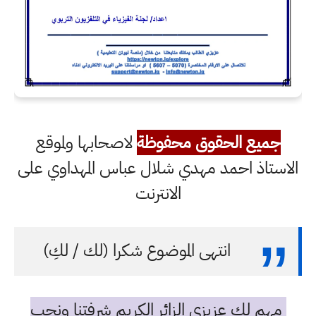
جميع الحقوق محفوظة
لاصحابها ولموقع
الاستاذ احمد مهدي شلال عباس المهداوي على
الانترنت
انتهى الموضوع شكرا (لك / لكِ)
مهم لك عزيزي الزائر الكريم شرفتنا ونحب