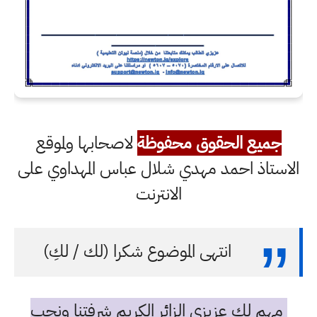
جميع الحقوق محفوظة
لاصحابها ولموقع
الاستاذ احمد مهدي شلال عباس المهداوي على
الانترنت
انتهى الموضوع شكرا (لك / لكِ)
مهم لك عزيزي الزائر الكريم شرفتنا ونحب