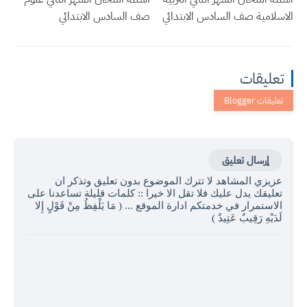
الاسلامية صف السادس الابتدائي
صف السادس الابتدائي
تعليقات
إرسال تعليق
عزيزي المشاهد لا تترك الموضوع بدون تعليق وتذكر ان
تعليقك يدل عليك فلا تقل الا خيرا :: كلمات قليلة تساعدنا على
الاستمرار في خدمتكم ادارة الموقع ... ( مَا يَلْفِظُ مِنْ قَوْلٍ إِلا
لَدَيْهِ رَقِيبٌ عَتِيدٌ )