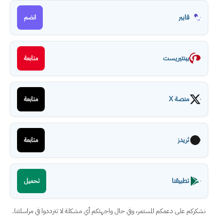
فايبر
انضم
بينتيريست
متابعة
منصة X
متابعة
ثريدز
متابعة
تطبيقنا
تحميل
نشكركم على دعمكم المستمر، وفي حال واجهتكم أي مشكلة لا تترددوا في مراسلتنا.