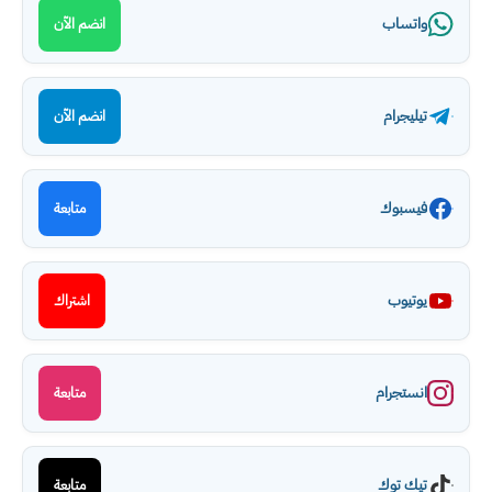
واتساب
انضم الآن
تيليجرام
انضم الآن
فيسبوك
متابعة
يوتيوب
اشتراك
انستجرام
متابعة
تيك توك
متابعة