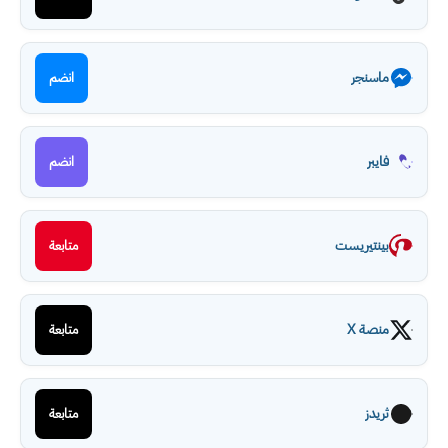
ماسنجر
انضم
فايبر
انضم
بينتيريست
متابعة
منصة X
متابعة
ثريدز
متابعة