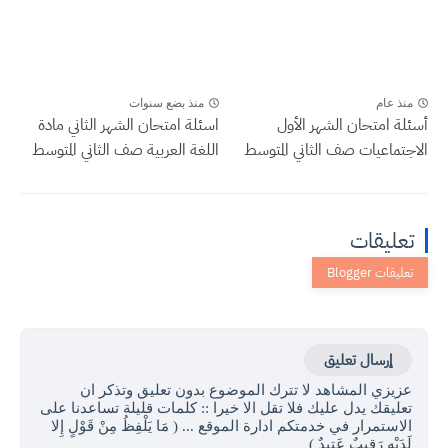
منذ عام
منذ بضع سنوات
أسئلة امتحان الشهر الأول
اسئلة امتحان الشهر الثاني مادة
الاجتماعيات صف الثاني المتوسط
اللغة العربية صف الثاني المتوسط
تعليقات
إرسال تعليق
عزيزي المشاهد لا تترك الموضوع بدون تعليق وتذكر ان
تعليقك يدل عليك فلا تقل الا خيرا :: كلمات قليلة تساعدنا على
الاستمرار في خدمتكم ادارة الموقع ... ( مَا يَلْفِظُ مِنْ قَوْلٍ إِلا
لَدَيْهِ رَقِيبٌ عَتِيدٌ )