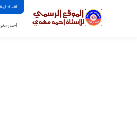
اقسام الموق
اخبار منو