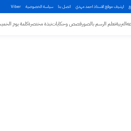
ع
ارشيف موقع الاستاذ احمد مهدي
اتصل بنا
سياسة الخصوصية
Viber
عه
التربية
تعلم الرسم بالصور
قصص وحكايات
نبذة مختصرة
كلمة يوم الخم