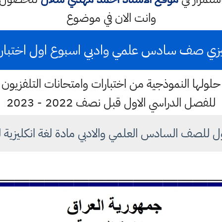
وانت الان في موضوع
يزي صف سادس علمي وادبي اسبوع اول اختبارات وزا
لولها النموذجية من اختبارات وامتحانات التلفزيون ال
للفصل الدراسي الاول قبل نصف 2022 - 2023
للصف السادس العلمي والادبي مادة لغة انكليزية للعام ٢٠٢٢ 