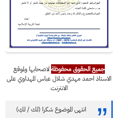
جميع الحقوق محفوظة
لاصحابها ولموقع
الاستاذ احمد مهدي شلال عباس المهداوي على
الانترنت
انتهى الموضوع شكرا (لك / لكِ)