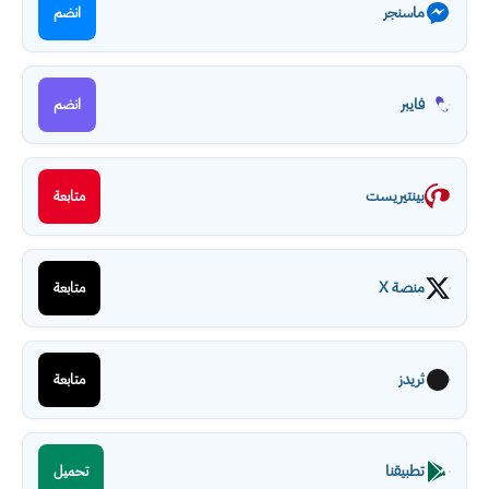
ماسنجر
انضم
فايبر
انضم
بينتيريست
متابعة
منصة X
متابعة
ثريدز
متابعة
تطبيقنا
تحميل