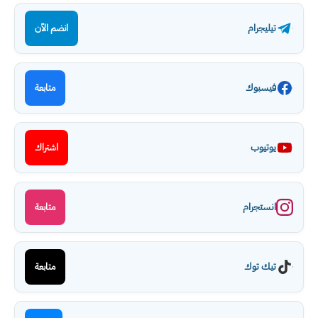
تيليجرام
انضم الآن
فيسبوك
متابعة
يوتيوب
اشتراك
انستجرام
متابعة
تيك توك
متابعة