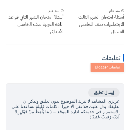
منذ عام
منذ عام
أسئلة امتحان الشهر الثالث
أسئلة امتحان الشهر الثاني قواعد
الاجتماعيات صف الخامس
اللغة العربية صف الخامس
الابتدائي
الأبتدائي
تعليقات
إرسال تعليق
عزيزي المشاهد لا تترك الموضوع بدون تعليق وتذكر ان
تعليقك يدل عليك فلا تقل الا خيرا :: كلمات قليلة تساعدنا على
الاستمرار في خدمتكم ادارة الموقع ... ( مَا يَلْفِظُ مِنْ قَوْلٍ إِلا
لَدَيْهِ رَقِيبٌ عَتِيدٌ )