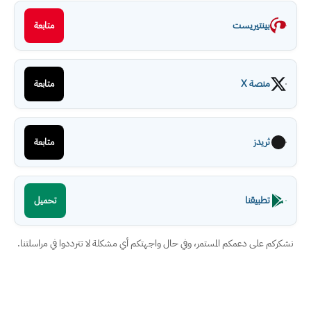
بينتيريست
متابعة
منصة X
متابعة
ثريدز
متابعة
تطبيقنا
تحميل
نشكركم على دعمكم المستمر، وفي حال واجهتكم أي مشكلة لا تترددوا في مراسلتنا.