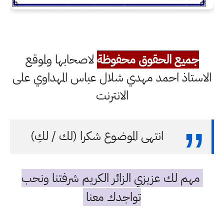
جميع الحقوق محفوظة
لاصحابها ولموقع
الاستاذ احمد مهدي شلال عباس المهداوي على
الانترنت
انتهى الموضوع شكرا (لك / لكِ)
مهم لك عزيزي الزائر الكريم شرفتنا ونحب
تواجدك معنا