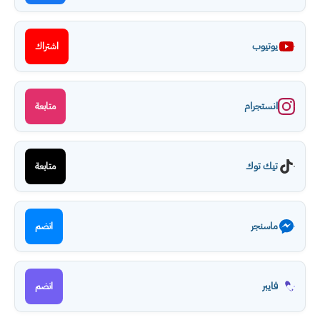
يوتيوب
اشتراك
انستجرام
متابعة
تيك توك
متابعة
ماسنجر
انضم
فايبر
انضم