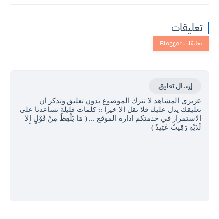
تعليقات
إرسال تعليق
عزيزي المشاهد لا تترك الموضوع بدون تعليق وتذكر ان
تعليقك يدل عليك فلا تقل الا خيرا :: كلمات قليلة تساعدنا على
الاستمرار في خدمتكم ادارة الموقع ... ( مَا يَلْفِظُ مِنْ قَوْلٍ إِلا
لَدَيْهِ رَقِيبٌ عَتِيدٌ )