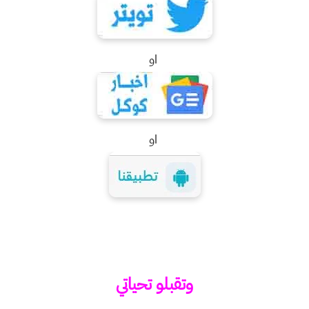
او
او
وتقبلو تحياتي