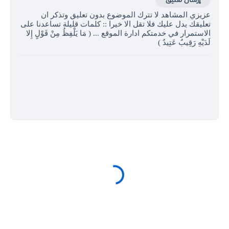
عزيزي المشاهد لا تترك الموضوع بدون تعليق وتذكر ان
تعليقك يدل عليك فلا تقل الا خيرا :: كلمات قليلة تساعدنا على
الاستمرار في خدمتكم ادارة الموقع ... ( مَا يَلْفِظُ مِنْ قَوْلٍ إِلا
لَدَيْهِ رَقِيبٌ عَتِيدٌ )