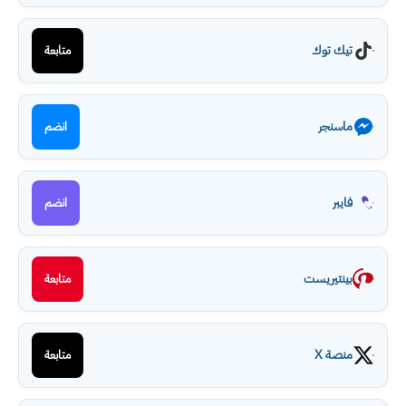
تيك توك
متابعة
ماسنجر
انضم
فايبر
انضم
بينتيريست
متابعة
منصة X
متابعة