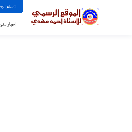
اقسام الموق
اخبار منو