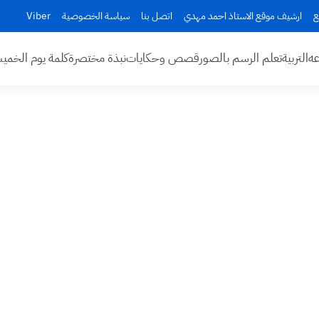
ع
ارشيف موقع الاستاذ احمد مهدي
اتصل بنا
سياسة الخصوصية
Viber
عه
التربية
تعلم الرسم بالصور
قصص وحكايات
نبذة مختصرة
كلمة يوم الخم