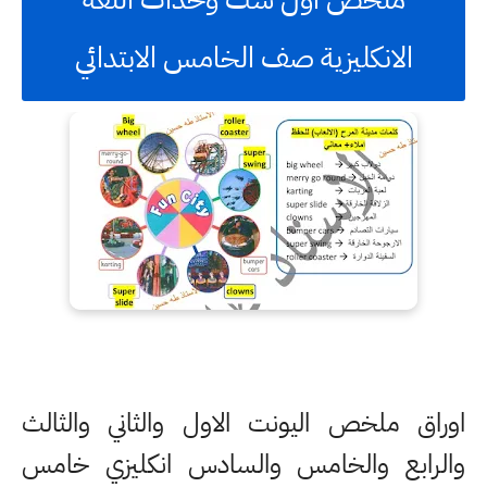
الانكليزية صف الخامس الابتدائي
اوراق ملخص اليونت الاول والثاني والثالث
والرابع والخامس والسادس انكليزي خامس