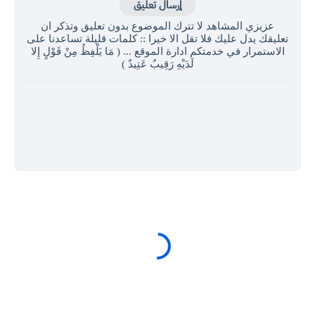
إرسال تعليق
عزيزي المشاهد لا تترك الموضوع بدون تعليق وتذكر ان
تعليقك يدل عليك فلا تقل الا خيرا :: كلمات قليلة تساعدنا على
الاستمرار في خدمتكم ادارة الموقع ... ( مَا يَلْفِظُ مِنْ قَوْلٍ إِلا
لَدَيْهِ رَقِيبٌ عَتِيدٌ )