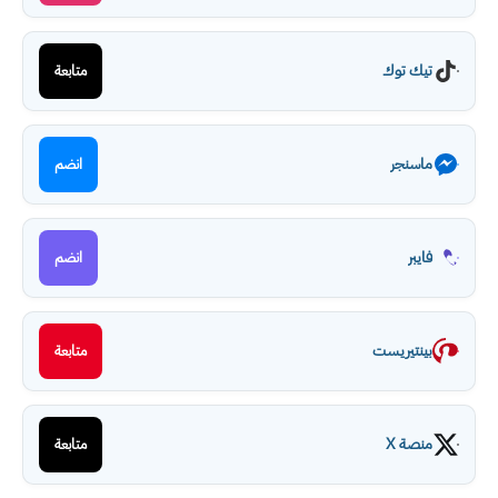
تيك توك
متابعة
ماسنجر
انضم
فايبر
انضم
بينتيريست
متابعة
منصة X
متابعة