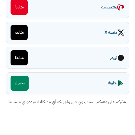
بينتيريست
متابعة
منصة X
متابعة
ثريدز
متابعة
تطبيقنا
تحميل
نشكركم على دعمكم المستمر، وفي حال واجهتكم أي مشكلة لا تترددوا في مراسلتنا.