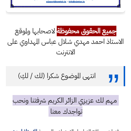
جميع الحقوق محفوظة
لاصحابها ولموقع
الاستاذ احمد مهدي شلال عباس المهداوي على
الانترنت
انتهى الموضوع شكرا (لك / لكِ)
مهم لك عزيزي الزائر الكريم شرفتنا ونحب
تواجدك معنا