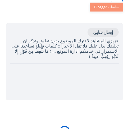
إرسال تعليق
عزيزي المشاهد لا تترك الموضوع بدون تعليق وتذكر ان
تعليقك يدل عليك فلا تقل الا خيرا :: كلمات قليلة تساعدنا على
الاستمرار في خدمتكم ادارة الموقع ... ( مَا يَلْفِظُ مِنْ قَوْلٍ إِلا
لَدَيْهِ رَقِيبٌ عَتِيدٌ )