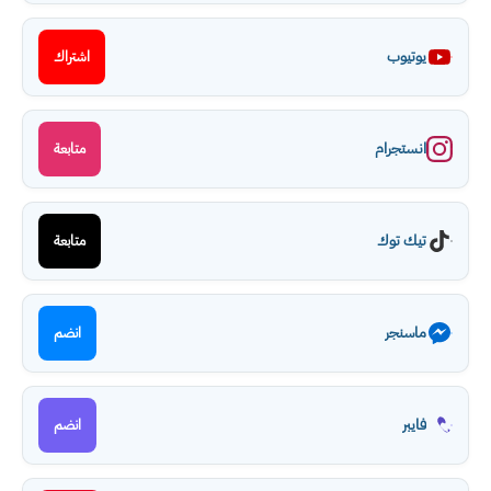
يوتيوب
اشتراك
انستجرام
متابعة
تيك توك
متابعة
ماسنجر
انضم
فايبر
انضم