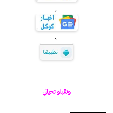
او
او
وتقبلو تحياتي