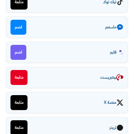
تيك توك
متابعة
ماسنجر
انضم
فايبر
انضم
بينتيريست
متابعة
منصة X
متابعة
ثريدز
متابعة