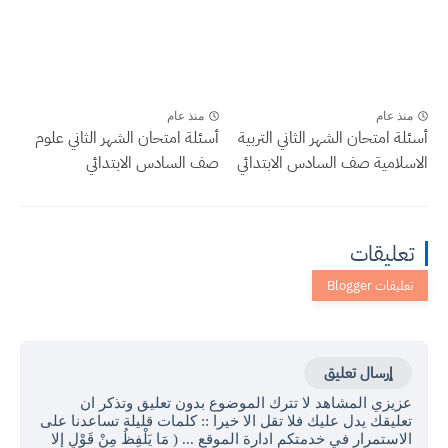
منذ عام
منذ عام
أسئلة امتحان الشهر الثاني التربية
أسئلة امتحان الشهر الثاني علوم
الاسلامية صف السادس الابتدائي
صف السادس الابتدائي
تعليقات
إرسال تعليق
عزيزي المشاهد لا تترك الموضوع بدون تعليق وتذكر ان
تعليقك يدل عليك فلا تقل الا خيرا :: كلمات قليلة تساعدنا على
الاستمرار في خدمتكم ادارة الموقع ... ( مَا يَلْفِظُ مِنْ قَوْلٍ إِلا