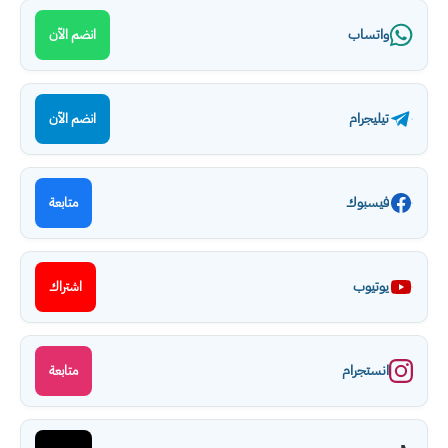
واتساب
انضم الآن
تيليجرام
انضم الآن
فيسبوك
متابعة
يوتيوب
اشتراك
انستجرام
متابعة