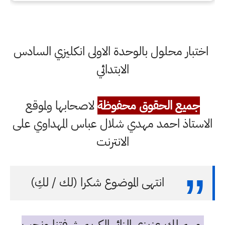
اختبار محلول بالوحدة الاولى انكليزي السادس
الابتدائي
جميع الحقوق محفوظة
لاصحابها ولموقع
الاستاذ احمد مهدي شلال عباس المهداوي على
الانترنت
انتهى الموضوع شكرا (لك / لكِ)
مهم لك عزيزي الزائر الكريم شرفتنا ونحب