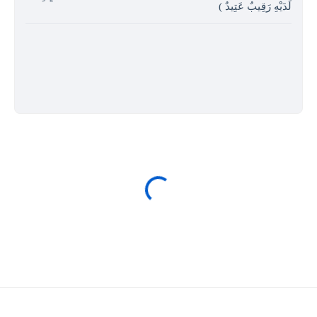
لَدَيْهِ رَقِيبٌ عَتِيدٌ )