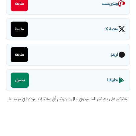
بينتيريست
متابعة
منصة X
متابعة
ثريدز
متابعة
تطبيقنا
تحميل
نشكركم على دعمكم المستمر، وفي حال واجهتكم أي مشكلة لا تترددوا في مراسلتنا.