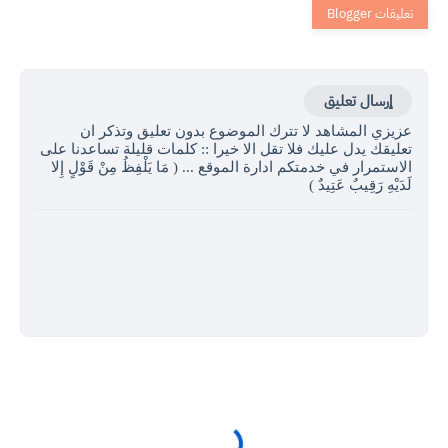
إرسال تعليق
عزيزي المشاهد لا تترك الموضوع بدون تعليق وتذكر ان
تعليقك يدل عليك فلا تقل الا خيرا :: كلمات قليلة تساعدنا على
الاستمرار في خدمتكم ادارة الموقع ... ( مَا يَلْفِظُ مِنْ قَوْلٍ إِلا
لَدَيْهِ رَقِيبٌ عَتِيدٌ )