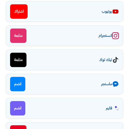
يوتيوب
اشتراك
انستجرام
متابعة
تيك توك
متابعة
ماسنجر
انضم
فايبر
انضم