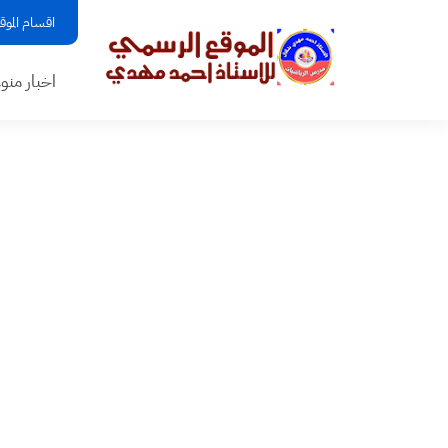
اقسام الموق
اخبار منو