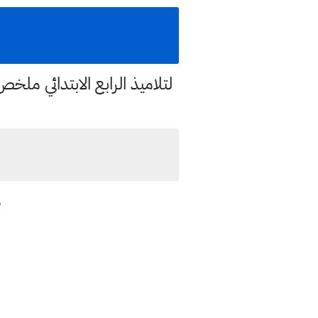
لتلاميذ الرابع الابتدائي م
م