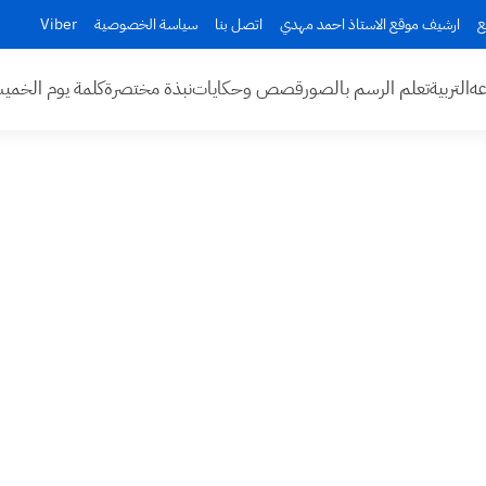
ع
ارشيف موقع الاستاذ احمد مهدي
اتصل بنا
سياسة الخصوصية
Viber
عه
التربية
تعلم الرسم بالصور
قصص وحكايات
نبذة مختصرة
كلمة يوم الخم