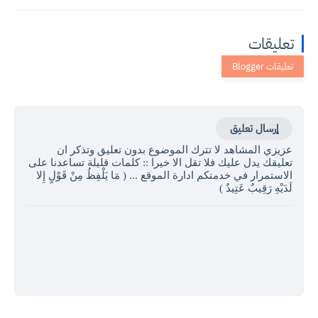
تعليقات
إرسال تعليق
عزيزي المشاهد لا تترك الموضوع بدون تعليق وتذكر ان
تعليقك يدل عليك فلا تقل الا خيرا :: كلمات قليلة تساعدنا على
الاستمرار في خدمتكم ادارة الموقع ... ( مَا يَلْفِظُ مِنْ قَوْلٍ إِلا
لَدَيْهِ رَقِيبٌ عَتِيدٌ )