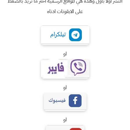
النشر اولا باول وهذه هي المواقع الرسمية اختر ما تريد بالضغط
على الايقونات ادناه
او
او
او