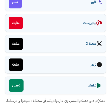
فايبر
انضم
بينتيريست
متابعة
منصة X
متابعة
ثريدز
متابعة
تطبيقنا
تحميل
نشكركم على دعمكم المستمر، وفي حال واجهتكم أي مشكلة لا تترددوا في مراسلتنا.