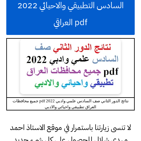
السادس التطبيقي والاحيائي 2022
pdf العراقي
نتائج الدور الثاني صف السادس علمي وادبي 2022 pdf جميع محافظات
العراق تطبيقي واحيائي والادبي
لا تنسى زيارتنا باستمرار في موقع الاستاذ احمد
مهدي شلال للحصول على كل شيء جديد