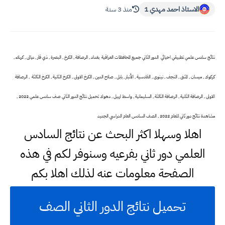
الاستاذ احمد مهدي 1
منذ 3 سنة
نتائج سادس علمي تطبيقي احيائي الدور الثاني جميع المحافظات العراقية بغداد , الرصافة , الكرخ , البصرة , ذي قار , ديالى , كربلاء ,
كركوك , ميسان , المثنى , النجف , نينوى , القادسية , الأنبار , بابل , صلاح الدين , الكرخ الاولى , الكرخ الثانية , الكرخ الثالثة , الرصافة
الاولى , الرصافة الثانية , الرصافة الثالثة , السليمانية , واسط اربيل , دهوك تحميل نتائج الدور الثاني صف سادس علمي 2022 ,
مشاهدة نتائج دور ثاني للعام 2022 , الصف السادس العام الدراسي الجديد
اهلا وسهلا اكثر البحث عن نتائج السادس
العلمي دور ثاني بفرعيه وسنوفر لكم في هذه
الصفحة معلومات عنه لذلك اهلا بكم
تحميل نتائج الدور الثاني الصف