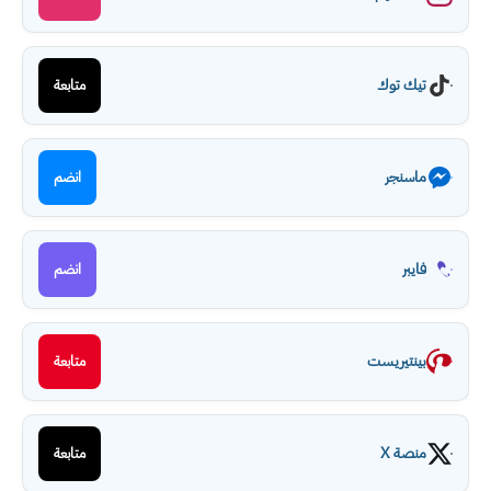
تيك توك
متابعة
ماسنجر
انضم
فايبر
انضم
بينتيريست
متابعة
منصة X
متابعة