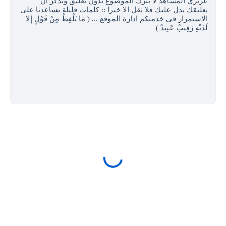
عزيزي المشاهد لا تترك الموضوع بدون تعليق وتذكر ان
تعليقك يدل عليك فلا تقل الا خيرا :: كلمات قليلة تساعدنا على
الاستمرار في خدمتكم ادارة الموقع ... ( مَا يَلْفِظُ مِنْ قَوْلٍ إِلا
لَدَيْهِ رَقِيبٌ عَتِيدٌ )