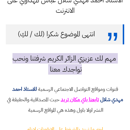
الاستاذ احمد مهدي شلال عباس المهداوي على
الانترنت
انتهى الموضوع شكرا (لك / لكِ)
مهم لك عزيزي الزائر الكريم شرفتنا ونحب
تواجدك معنا
قنوات ومواقع التواصل الاجتماعي الرسمية
للاستاذ احمد
مهدي شلال
تابعنا باي مكان تريد
حيث المصداقية والحقيقة في
النشر اولا باول وهذه هي المواقع الرسمية
اختر ما تريد بالضغط على الايقونات ادناه