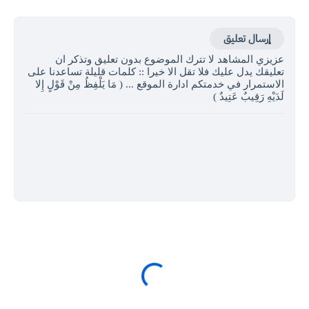
إرسال تعليق
عزيزي المشاهد لا تترك الموضوع بدون تعليق وتذكر ان
تعليقك يدل عليك فلا تقل الا خيرا :: كلمات قليلة تساعدنا على
الاستمرار في خدمتكم ادارة الموقع ... ( مَا يَلْفِظُ مِنْ قَوْلٍ إِلا
لَدَيْهِ رَقِيبٌ عَتِيدٌ )