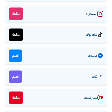
انستجرام
متابعة
تيك توك
متابعة
ماسنجر
انضم
فايبر
انضم
بينتيريست
متابعة