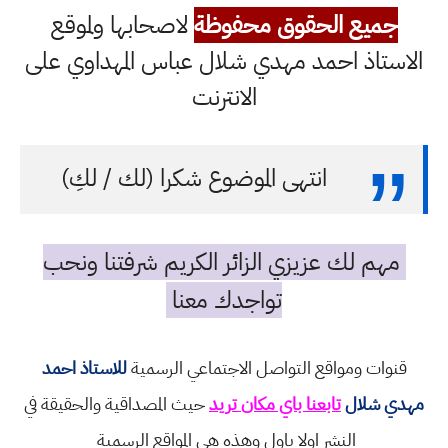
جميع الحقوق محفوظة
لاصحابها ولموقع
الاستاذ احمد مهدي شلال عباس المهداوي على
الانترنت
انتهى الموضوع شكرا (لك / لكِ)
مهم لك عزيزي الزائر الكريم شرفتنا ونحب
تواجدك معنا
قنوات ومواقع التواصل الاجتماعي الرسمية
للاستاذ احمد
مهدي شلال
تابعنا باي مكان تريد
حيث المصداقية والحقيقة في
النشر اولا باول وهذه هي المواقع الرسمية