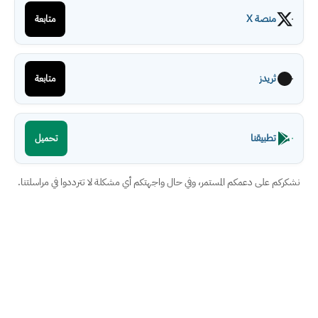
منصة X
متابعة
ثريدز
متابعة
تطبيقنا
تحميل
نشكركم على دعمكم المستمر، وفي حال واجهتكم أي مشكلة لا تترددوا في مراسلتنا.