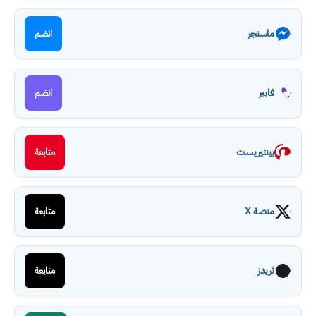
ماسنجر
انضم
فايبر
انضم
بينتيريست
متابعة
منصة X
متابعة
ثريدز
متابعة