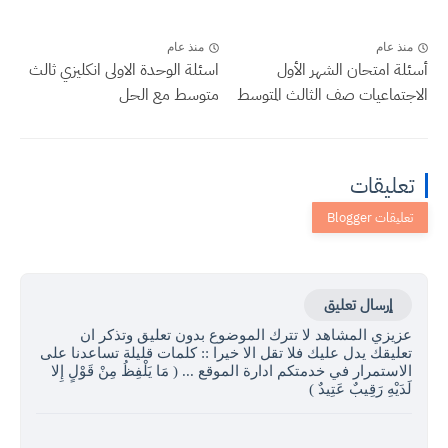
منذ عام
منذ عام
أسئلة امتحان الشهر الأول
اسئلة الوحدة الاولى انكليزي ثالث
الاجتماعيات صف الثالث المتوسط
متوسط مع الحل
تعليقات
إرسال تعليق
عزيزي المشاهد لا تترك الموضوع بدون تعليق وتذكر ان
تعليقك يدل عليك فلا تقل الا خيرا :: كلمات قليلة تساعدنا على
الاستمرار في خدمتكم ادارة الموقع ... ( مَا يَلْفِظُ مِنْ قَوْلٍ إِلا
لَدَيْهِ رَقِيبٌ عَتِيدٌ )