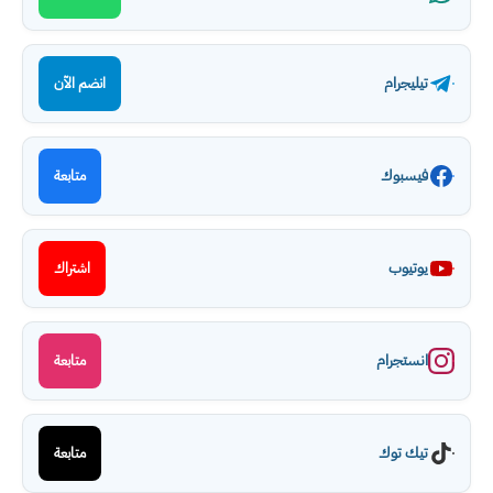
تيليجرام
انضم الآن
فيسبوك
متابعة
يوتيوب
اشتراك
انستجرام
متابعة
تيك توك
متابعة