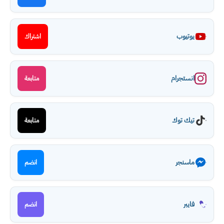
يوتيوب
اشتراك
انستجرام
متابعة
تيك توك
متابعة
ماسنجر
انضم
فايبر
انضم