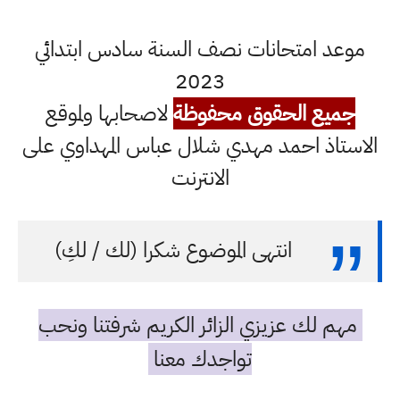
موعد امتحانات نصف السنة سادس ابتدائي
2023
جميع الحقوق محفوظة
لاصحابها ولموقع
الاستاذ احمد مهدي شلال عباس المهداوي على
الانترنت
انتهى الموضوع شكرا (لك / لكِ)
مهم لك عزيزي الزائر الكريم شرفتنا ونحب
تواجدك معنا