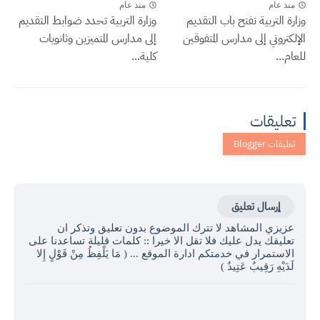
منذ عام
منذ عام
وزارة التربية تفتح باب التقديم
وزارة التربية تحدد ضوابط التقديم
الإلكتروني إلى مدارس المتفوقين
إلى مدارس المتميزين وثانويات
للعام...
كلية...
تعليقات
إرسال تعليق
عزيزي المشاهد لا تترك الموضوع بدون تعليق وتذكر ان
تعليقك يدل عليك فلا تقل الا خيرا :: كلمات قليلة تساعدنا على
الاستمرار في خدمتكم ادارة الموقع ... ( مَا يَلْفِظُ مِنْ قَوْلٍ إِلا
لَدَيْهِ رَقِيبٌ عَتِيدٌ )