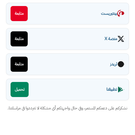
بينتيريست
متابعة
منصة X
متابعة
ثريدز
متابعة
تطبيقنا
تحميل
نشكركم على دعمكم المستمر، وفي حال واجهتكم أي مشكلة لا تترددوا في مراسلتنا.