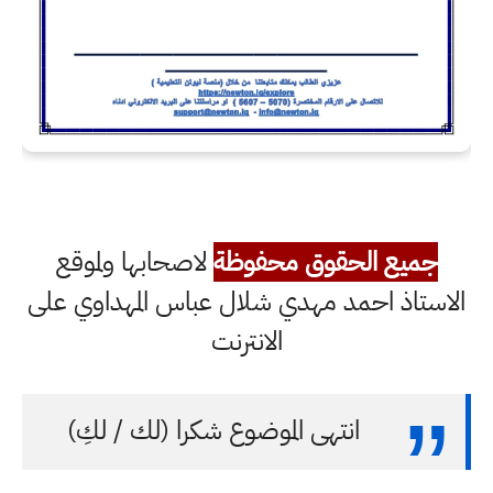
جميع الحقوق محفوظة
لاصحابها ولموقع
الاستاذ احمد مهدي شلال عباس المهداوي على
الانترنت
انتهى الموضوع شكرا (لك / لكِ)