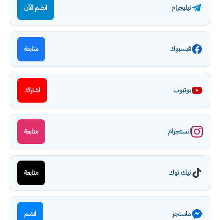
تيليجرام
انضم الآن
فيسبوك
متابعة
يوتيوب
اشتراك
انستجرام
متابعة
تيك توك
متابعة
ماسنجر
انضم