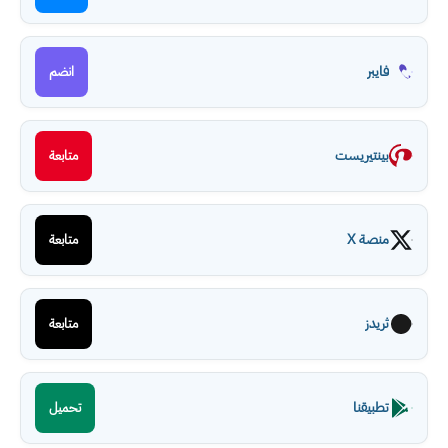
فايبر
انضم
بينتيريست
متابعة
منصة X
متابعة
ثريدز
متابعة
تطبيقنا
تحميل