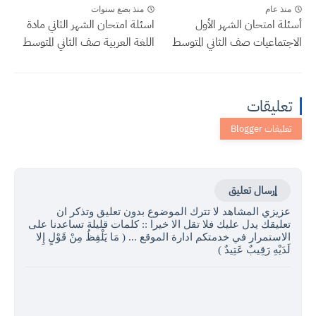
منذ عام
منذ بضع سنوات
أسئلة امتحان الشهر الأول
اسئلة امتحان الشهر الثاني مادة
الاجتماعيات صف الثاني المتوسط
اللغة العربية صف الثاني المتوسط
تعليقات
إرسال تعليق
عزيزي المشاهد لا تترك الموضوع بدون تعليق وتذكر ان
تعليقك يدل عليك فلا تقل الا خيرا :: كلمات قليلة تساعدنا على
الاستمرار في خدمتكم ادارة الموقع ... ( مَا يَلْفِظُ مِنْ قَوْلٍ إِلا
لَدَيْهِ رَقِيبٌ عَتِيدٌ )