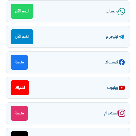
واتساب
انضم الآن
تيليجرام
انضم الآن
فيسبوك
متابعة
يوتيوب
اشتراك
انستجرام
متابعة