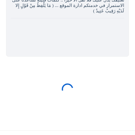
تعليقك يدل عليك فلا تقل الا خيرا :: كلمات قليلة تساعدنا على
الاستمرار في خدمتكم ادارة الموقع ... ( مَا يَلْفِظُ مِنْ قَوْلٍ إِلا
لَدَيْهِ رَقِيبٌ عَتِيدٌ )