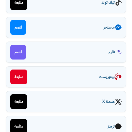
تيك توك
متابعة
ماسنجر
انضم
فايبر
انضم
بينتيريست
متابعة
منصة X
متابعة
ثريدز
متابعة