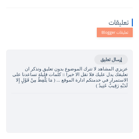
تعليقات
إرسال تعليق
عزيزي المشاهد لا تترك الموضوع بدون تعليق وتذكر ان
تعليقك يدل عليك فلا تقل الا خيرا :: كلمات قليلة تساعدنا على
الاستمرار في خدمتكم ادارة الموقع ... ( مَا يَلْفِظُ مِنْ قَوْلٍ إِلا
لَدَيْهِ رَقِيبٌ عَتِيدٌ )