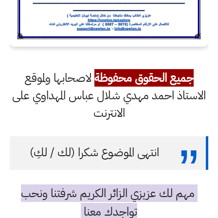
جميع الحقوق محفوظة
لاصحابها ولموقع
الاستاذ احمد مهدي شلال عباس المهداوي على
الانترنت
انتهى الموضوع شكرا (لك / لكِ)
مهم لك عزيزي الزائر الكريم شرفتنا ونحب
تواجدك معنا