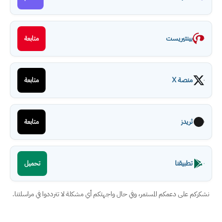
بينتيريست
متابعة
منصة X
متابعة
ثريدز
متابعة
تطبيقنا
تحميل
نشكركم على دعمكم المستمر، وفي حال واجهتكم أي مشكلة لا تترددوا في مراسلتنا.