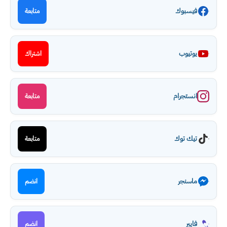
فيسبوك
متابعة
يوتيوب
اشتراك
انستجرام
متابعة
تيك توك
متابعة
ماسنجر
انضم
فايبر
انضم