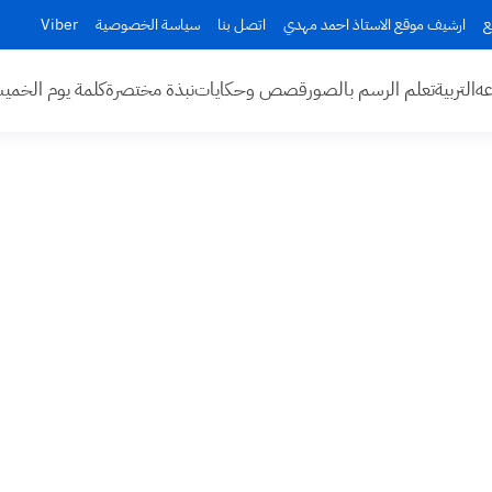
ع
ارشيف موقع الاستاذ احمد مهدي
اتصل بنا
سياسة الخصوصية
Viber
عه
التربية
تعلم الرسم بالصور
قصص وحكايات
نبذة مختصرة
كلمة يوم الخم