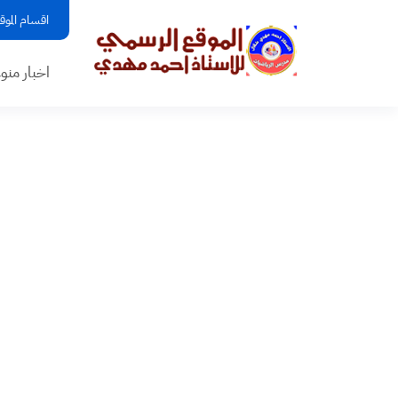
اقسام الموق
اخبار منو