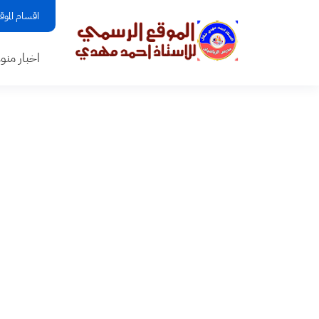
اقسام الموق
اخبار منو