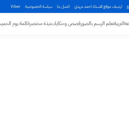
ع
ارشيف موقع الاستاذ احمد مهدي
اتصل بنا
سياسة الخصوصية
Viber
عه
التربية
تعلم الرسم بالصور
قصص وحكايات
نبذة مختصرة
كلمة يوم الخم