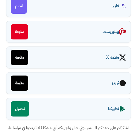
فايبر
انضم
بينتيريست
متابعة
منصة X
متابعة
ثريدز
متابعة
تطبيقنا
تحميل
نشكركم على دعمكم المستمر، وفي حال واجهتكم أي مشكلة لا تترددوا في مراسلتنا.