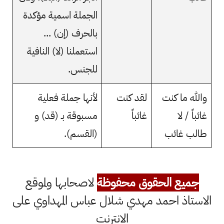
الجملة اسمية مؤكدة
بالحرف (إن) ...
استعملنا (لا) النافية
للجنس.
والله ما كنت
لقد كنت
لأنها جملة فعلية
غائباً / لا
غائباً
مسبوقة بـ (قد) و
طالب غائب
(القسم).
جميع الحقوق محفوظة
لاصحابها ولموقع
الاستاذ احمد مهدي شلال عباس المهداوي على
الانترنت