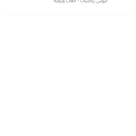
دروس رياضيات - العاب وترفيه