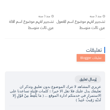
منذ 3 سنة
منذ 3 سنة
تشجيير لفهم موضوع اسم المفعول
تشجيير لفهم موضوع اسم الالة
عربي ثالث متوسط
عربي ثالث متوسط
تعليقات
إرسال تعليق
عزيزي المشاهد لا تترك الموضوع بدون تعليق وتذكر ان
تعليقك يدل عليك فلا تقل الا خيرا :: كلمات قليلة تساعدنا على
الاستمرار في خدمتكم ادارة الموقع ... ( مَا يَلْفِظُ مِنْ قَوْلٍ إِلا
لَدَيْهِ رَقِيبٌ عَتِيدٌ )