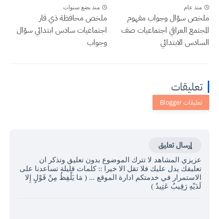
منذ عام
منذ بضع سنوات
ملخص سؤال وجواب مفهوم
ملخص محافظة ذي قار
المجتمع العراقي اجتماعيات صف
اجتماعيات سادس ابتدائي سؤال
السادس الابتدائي
وجواب
تعليقات
إرسال تعليق
عزيزي المشاهد لا تترك الموضوع بدون تعليق وتذكر ان
تعليقك يدل عليك فلا تقل الا خيرا :: كلمات قليلة تساعدنا على
الاستمرار في خدمتكم ادارة الموقع ... ( مَا يَلْفِظُ مِنْ قَوْلٍ إِلا
لَدَيْهِ رَقِيبٌ عَتِيدٌ )