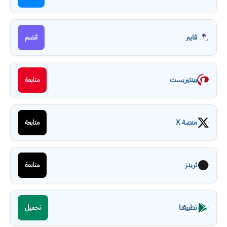
فايبر
انضم
بينتيريست
متابعة
منصة X
متابعة
ثريدز
متابعة
تطبيقنا
تحميل