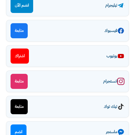
تيليجرام
انضم الآن
فيسبوك
متابعة
يوتيوب
اشتراك
انستجرام
متابعة
تيك توك
متابعة
ماسنجر
انضم