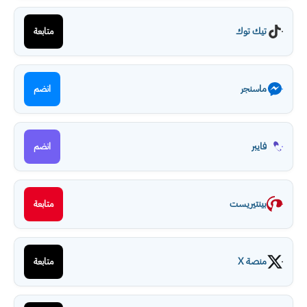
تيك توك
متابعة
ماسنجر
انضم
فايبر
انضم
بينتيريست
متابعة
منصة X
متابعة