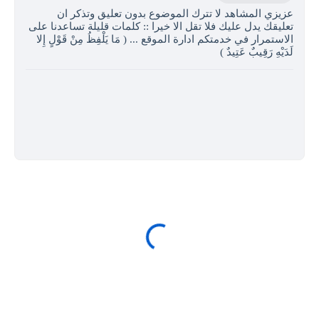
عزيزي المشاهد لا تترك الموضوع بدون تعليق وتذكر ان
تعليقك يدل عليك فلا تقل الا خيرا :: كلمات قليلة تساعدنا على
الاستمرار في خدمتكم ادارة الموقع ... ( مَا يَلْفِظُ مِنْ قَوْلٍ إِلا
لَدَيْهِ رَقِيبٌ عَتِيدٌ )