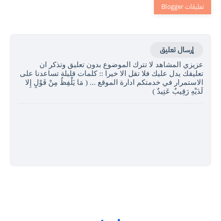
إرسال تعليق
عزيزي المشاهد لا تترك الموضوع بدون تعليق وتذكر ان
تعليقك يدل عليك فلا تقل الا خيرا :: كلمات قليلة تساعدنا على
الاستمرار في خدمتكم ادارة الموقع ... ( مَا يَلْفِظُ مِنْ قَوْلٍ إِلا
لَدَيْهِ رَقِيبٌ عَتِيدٌ )