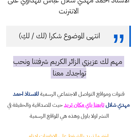
الاستاذ احمد مهدي شلال عباس المهداوي على
الانترنت
انتهى الموضوع شكرا (لك / لكِ)
مهم لك عزيزي الزائر الكريم شرفتنا ونحب
تواجدك معنا
قنوات ومواقع التواصل الاجتماعي الرسمية
للاستاذ احمد
مهدي شلال
تابعنا باي مكان تريد
حيث المصداقية والحقيقة في
النشر اولا باول وهذه هي المواقع الرسمية
اختر ما تريد بالضغط على الايقونات ادناه