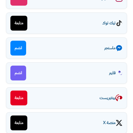
تيك توك
متابعة
ماسنجر
انضم
فايبر
انضم
بينتيريست
متابعة
منصة X
متابعة