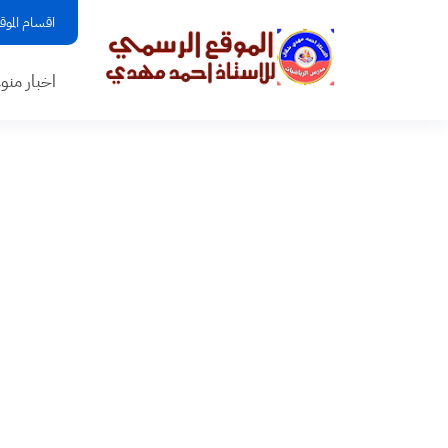
اقسام الموق
اخبار منو