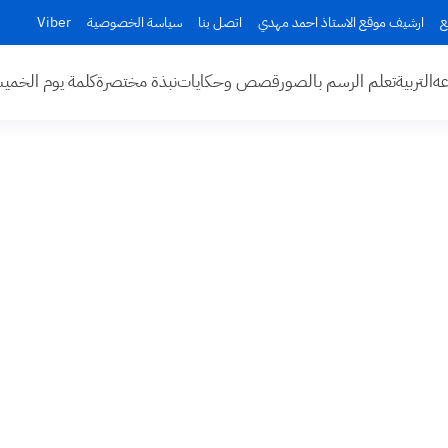
ع
ارشيف موقع الاستاذ احمد مهدي
اتصل بنا
سياسة الخصوصية
Viber
عه
التربية
تعلم الرسم بالصور
قصص وحكايات
نبذة مختصرة
كلمة يوم الخم