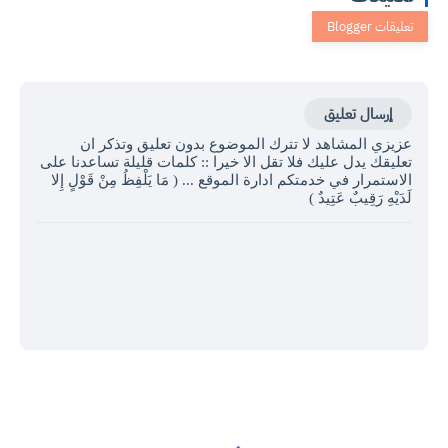
إرسال تعليق
عزيزي المشاهد لا تترك الموضوع بدون تعليق وتذكر ان
تعليقك يدل عليك فلا تقل الا خيرا :: كلمات قليلة تساعدنا على
الاستمرار في خدمتكم ادارة الموقع ... ( مَا يَلْفِظُ مِنْ قَوْلٍ إِلا
لَدَيْهِ رَقِيبٌ عَتِيدٌ )