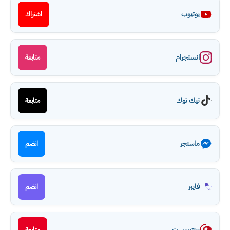
يوتيوب
اشتراك
انستجرام
متابعة
تيك توك
متابعة
ماسنجر
انضم
فايبر
انضم
بينتيريست
متابعة