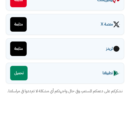
منصة X
متابعة
ثريدز
متابعة
تطبيقنا
تحميل
نشكركم على دعمكم المستمر، وفي حال واجهتكم أي مشكلة لا تترددوا في مراسلتنا.