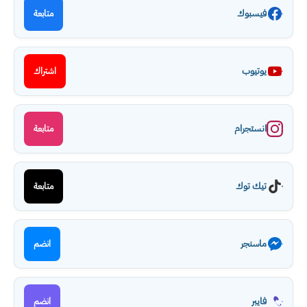
فيسبوك
متابعة
يوتيوب
اشتراك
انستجرام
متابعة
تيك توك
متابعة
ماسنجر
انضم
فايبر
انضم