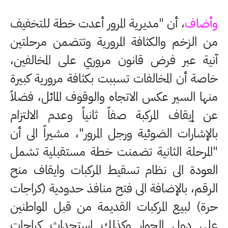
وأضاف
، أن "مديرية المرور أعدت خطة للتخفيف
من الزخم والكثافة المرورية وتتضمن مرحلتين
آنية عبر فرض قانون مروري على المخالفين،
خاصة أن المخالفات تسببت بكثافة مرورية كبيرة
منها السير عكس الاتجاه والوقوف المائل، فضلاً
عن إيقاف المركبة صفاً ثانياً وعدم الالتزام
بالإشارات الضوئية ورجل المرور"، مشيراً الى أن
"المرحلة الثانية تضمنت خطة مستقبلية تشمل
العودة الى نظام تسقيط المركبات وايقاف منح
الرقم، بالإضافة الى فتح منافذ حدودية (كراجات
حرة) لبيع المركبات القديمة من قبل المواطنين
على دول الجوار وكذلك استحداث كراجات