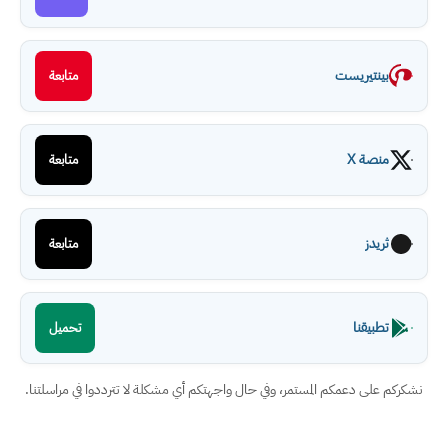
بينتيريست
متابعة
منصة X
متابعة
ثريدز
متابعة
تطبيقنا
تحميل
نشكركم على دعمكم المستمر، وفي حال واجهتكم أي مشكلة لا تترددوا في مراسلتنا.