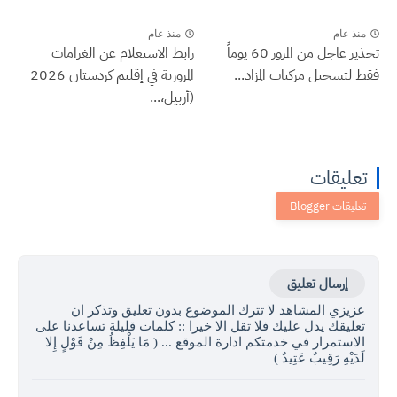
منذ عام
منذ عام
تحذير عاجل من المرور 60 يوماً
رابط الاستعلام عن الغرامات
فقط لتسجيل مركبات المزاد...
المرورية في إقليم كردستان 2026
(أربيل،...
تعليقات
إرسال تعليق
عزيزي المشاهد لا تترك الموضوع بدون تعليق وتذكر ان
تعليقك يدل عليك فلا تقل الا خيرا :: كلمات قليلة تساعدنا على
الاستمرار في خدمتكم ادارة الموقع ... ( مَا يَلْفِظُ مِنْ قَوْلٍ إِلا
لَدَيْهِ رَقِيبٌ عَتِيدٌ )