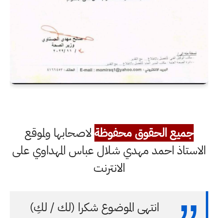
جميع الحقوق محفوظة
لاصحابها ولموقع
الاستاذ احمد مهدي شلال عباس المهداوي على
الانترنت
انتهى الموضوع شكرا (لك / لكِ)