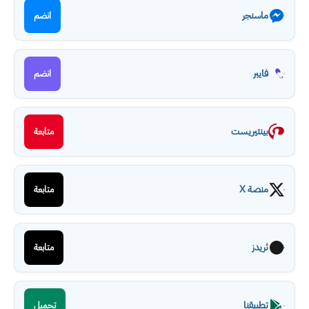
ماسنجر
انضم
فايبر
انضم
بينتيريست
متابعة
منصة X
متابعة
ثريدز
متابعة
تطبيقنا
تحميل