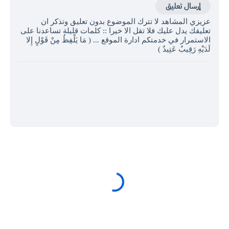
إرسال تعليق
عزيزي المشاهد لا تترك الموضوع بدون تعليق وتذكر ان
تعليقك يدل عليك فلا تقل الا خيرا :: كلمات قليلة تساعدنا على
الاستمرار في خدمتكم ادارة الموقع ... ( مَا يَلْفِظُ مِنْ قَوْلٍ إِلا
لَدَيْهِ رَقِيبٌ عَتِيدٌ )