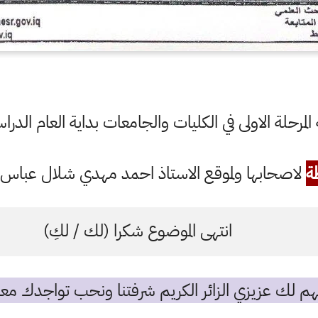
مرحلة الاولى في الكليات والجامعات بداية العام الدراسي 
ة
لاصحابها ولموقع الاستاذ احمد مهدي شلال عباس ال
انتهى الموضوع شكرا (لك / لكِ)
م لك عزيزي الزائر الكريم شرفتنا ونحب تواجدك معن