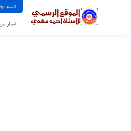
اقسام الموق
اخبار منو