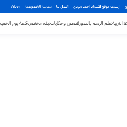
ع
ارشيف موقع الاستاذ احمد مهدي
اتصل بنا
سياسة الخصوصية
Viber
عه
التربية
تعلم الرسم بالصور
قصص وحكايات
نبذة مختصرة
كلمة يوم الخم