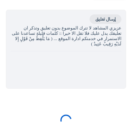
إرسال تعليق
عزيزي المشاهد لا تترك الموضوع بدون تعليق وتذكر ان
تعليقك يدل عليك فلا تقل الا خيرا :: كلمات قليلة تساعدنا على
الاستمرار في خدمتكم ادارة الموقع ... ( مَا يَلْفِظُ مِنْ قَوْلٍ إِلا
لَدَيْهِ رَقِيبٌ عَتِيدٌ )