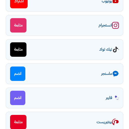
يوتيوب
اشتراك
انستجرام
متابعة
تيك توك
متابعة
ماسنجر
انضم
فايبر
انضم
بينتيريست
متابعة