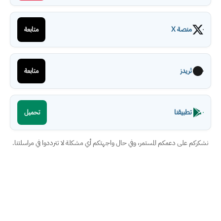
منصة X
متابعة
ثريدز
متابعة
تطبيقنا
تحميل
نشكركم على دعمكم المستمر، وفي حال واجهتكم أي مشكلة لا تترددوا في مراسلتنا.