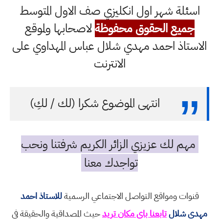
اسئلة شهر اول انكليزي صف الاول المتوسط
جميع الحقوق محفوظة
لاصحابها ولموقع
الاستاذ احمد مهدي شلال عباس المهداوي على
الانترنت
انتهى الموضوع شكرا (لك / لكِ)
مهم لك عزيزي الزائر الكريم شرفتنا ونحب
تواجدك معنا
قنوات ومواقع التواصل الاجتماعي الرسمية
للاستاذ احمد
مهدي شلال
تابعنا باي مكان تريد
حيث المصداقية والحقيقة في