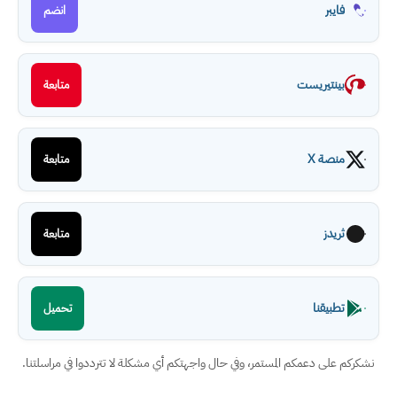
فايبر
انضم
بينتيريست
متابعة
منصة X
متابعة
ثريدز
متابعة
تطبيقنا
تحميل
نشكركم على دعمكم المستمر، وفي حال واجهتكم أي مشكلة لا تترددوا في مراسلتنا.