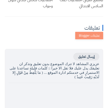
المجتمع العراقي اجتماعيات صف
اجتماعيات سادس ابتدائي سؤال
السادس الابتدائي
وجواب
تعليقات
إرسال تعليق
عزيزي المشاهد لا تترك الموضوع بدون تعليق وتذكر ان
تعليقك يدل عليك فلا تقل الا خيرا :: كلمات قليلة تساعدنا على
الاستمرار في خدمتكم ادارة الموقع ... ( مَا يَلْفِظُ مِنْ قَوْلٍ إِلا
لَدَيْهِ رَقِيبٌ عَتِيدٌ )