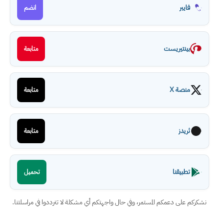
فايبر
انضم
بينتيريست
متابعة
منصة X
متابعة
ثريدز
متابعة
تطبيقنا
تحميل
نشكركم على دعمكم المستمر، وفي حال واجهتكم أي مشكلة لا تترددوا في مراسلتنا.