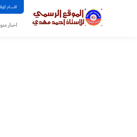
اقسام الموق
اخبار منو