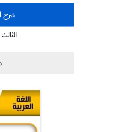
شرح ال
الثالث 
ش