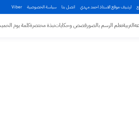
ع
ارشيف موقع الاستاذ احمد مهدي
اتصل بنا
سياسة الخصوصية
Viber
عه
التربية
تعلم الرسم بالصور
قصص وحكايات
نبذة مختصرة
كلمة يوم الخم