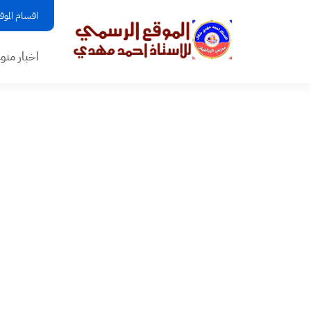
اقسام الموق
اخبار منو