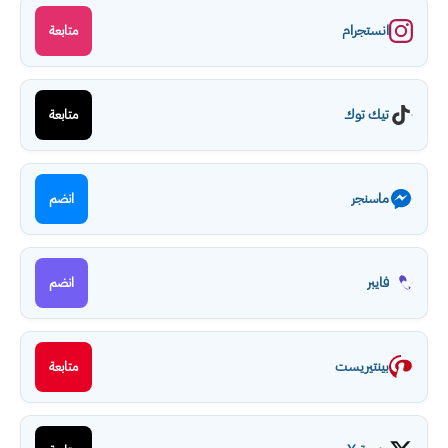
انستجرام
متابعة
تيك توك
متابعة
ماسنجر
انضم
فايبر
انضم
بينتيريست
متابعة