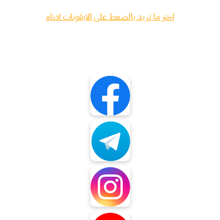
اختر ما تريد بالضغط على الايقونات ادناه