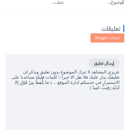
الموضوع...
صف...
تعليقات
إرسال تعليق
عزيزي المشاهد لا تترك الموضوع بدون تعليق وتذكر ان
تعليقك يدل عليك فلا تقل الا خيرا :: كلمات قليلة تساعدنا على
الاستمرار في خدمتكم ادارة الموقع ... ( مَا يَلْفِظُ مِنْ قَوْلٍ إِلا
لَدَيْهِ رَقِيبٌ عَتِيدٌ )