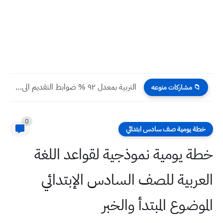
التربية بمعدل ٩٢ % ضوابط التقديم الى مدارس المتفوقين والمتفوقات...
📁 مشاركات منوعه
0
خطة يومية صف سادس ابتدائي
خطة يومية نموذجية لقواعد اللغة
العربية للصف السادس الإبتدائي
الموضوع المبتدأ والخبر