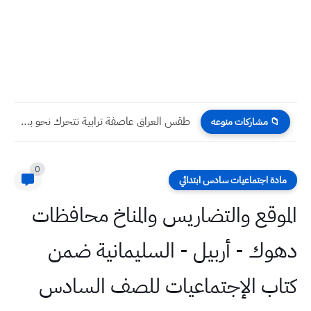
طقس العراق عاصفة ترابية تتحرك نحو بعض المحافظات العراقية خلال...
📁 مشاركات منوعه
0
مادة اجتماعيات سادس ابتدائي
الموقع والتضاريس والمناخ محافظات
دهوك - أربيل - السليمانية ضمن
كتاب الإجتماعيات للصف السادس