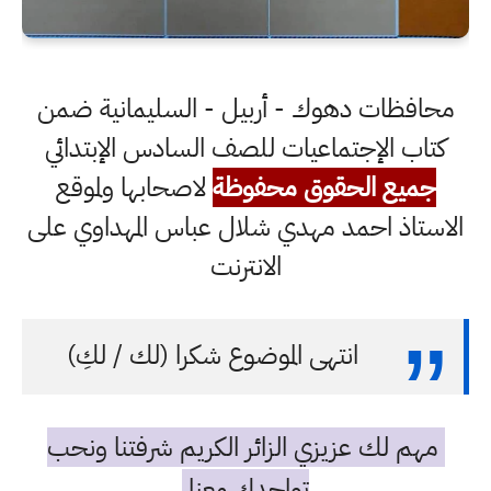
محافظات دهوك - أربيل - السليمانية ضمن
كتاب الإجتماعيات للصف السادس الإبتدائي
جميع الحقوق محفوظة
لاصحابها ولموقع
الاستاذ احمد مهدي شلال عباس المهداوي على
الانترنت
انتهى الموضوع شكرا (لك / لكِ)
مهم لك عزيزي الزائر الكريم شرفتنا ونحب
تواجدك معنا