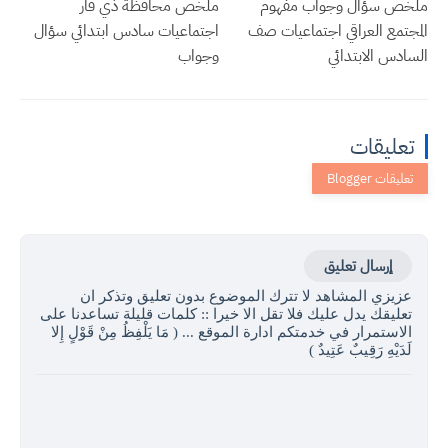
ملخص سؤال وجواب مفهوم
ملخص محافظة ذي قار
المجتمع العراقي اجتماعيات صف
اجتماعيات سادس ابتدائي سؤال
السادس الابتدائي
وجواب
تعليقات
إرسال تعليق
عزيزي المشاهد لا تترك الموضوع بدون تعليق وتذكر ان
تعليقك يدل عليك فلا تقل الا خيرا :: كلمات قليلة تساعدنا على
الاستمرار في خدمتكم ادارة الموقع ... ( مَا يَلْفِظُ مِنْ قَوْلٍ إِلا
لَدَيْهِ رَقِيبٌ عَتِيدٌ )