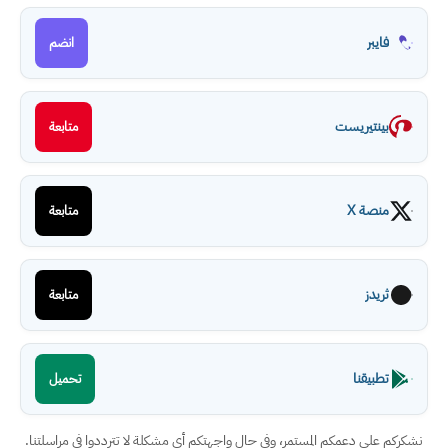
فايبر
انضم
بينتيريست
متابعة
منصة X
متابعة
ثريدز
متابعة
تطبيقنا
تحميل
نشكركم على دعمكم المستمر، وفي حال واجهتكم أي مشكلة لا تترددوا في مراسلتنا.