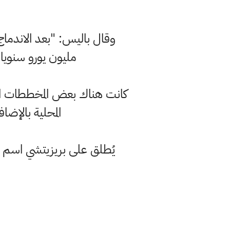
وقال باليس: "بعد الاندماج،
مليون يورو سنويا 
كانت هناك بعض المخططات الأخرى
المحلية بالإضا
يُطلق على بريزيتشي اسم "م