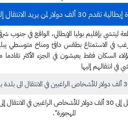
لية تقدم 30 ألف دولار لمن يريد الانتقال إليها
ة ليتشي بإقليم بوليا الإيطالي، الواقع في جنوب شر
ن يرغب في الاستمتاع بطقس دافئ ومناخ متوسطي يبل
لاء السكان فقط يعيشون في الجزء الأكثر تقادما م
في انتقالهم إليها
وتابع باليس: "سنقدم ما يصل إلى 30 ألف دولار للأشخاص الراغبين ف
المهجورة".