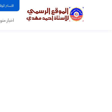
اقسام الموق
اخبار منو