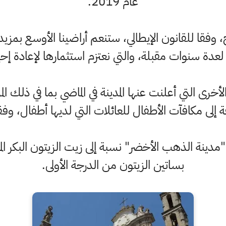
عام 2019.
 وفقا للقانون الإيطالي، ستنعم أراضينا الأوسع بمزيد
لعدة سنوات مقبلة، والتي نعتزم استثمارها لإعادة إحي
 التي أعلنت عنها المدينة في الماضي بما في ذلك المز
فة إلى مكافآت الأطفال للعائلات التي لديها أطفال، وف
دينة الذهب الأخضر" نسبة إلى زيت الزيتون البكر المم
بساتين الزيتون من الدرجة الأولى.