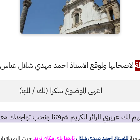
ة
لاصحابها ولموقع الاستاذ احمد مهدي شلال عباس ال
انتهى الموضوع شكرا (لك / لكِ)
م لك عزيزي الزائر الكريم شرفتنا ونحب تواجدك معن
رسمية
للاستاذ احمد مهدي شلال
تابعنا باي مكان تريد
حيث المصداقية و