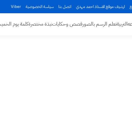
ع
ارشيف موقع الاستاذ احمد مهدي
اتصل بنا
سياسة الخصوصية
Viber
عه
التربية
تعلم الرسم بالصور
قصص وحكايات
نبذة مختصرة
كلمة يوم الخم