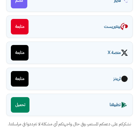
فايبر
انضم
بينتيريست
متابعة
منصة X
متابعة
ثريدز
متابعة
تطبيقنا
تحميل
نشكركم على دعمكم المستمر، وفي حال واجهتكم أي مشكلة لا تترددوا في مراسلتنا.