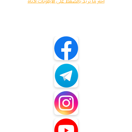
اختر ما تريد بالضغط على الايقونات ادناه