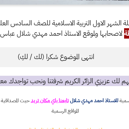
ة الشهر الاول التربية الاسلامية للصف السادس الع
ة
لاصحابها ولموقع الاستاذ احمد مهدي شلال عباس ال
انتهى الموضوع شكرا (لك / لكِ)
م لك عزيزي الزائر الكريم شرفتنا ونحب تواجدك معن
رسمية
للاستاذ احمد مهدي شلال
تابعنا باي مكان تريد
حيث المصداقية و
المواقع الرسمية