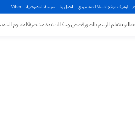
ع
ارشيف موقع الاستاذ احمد مهدي
اتصل بنا
سياسة الخصوصية
Viber
عه
التربية
تعلم الرسم بالصور
قصص وحكايات
نبذة مختصرة
كلمة يوم الخم