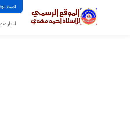
اقسام الموق
اخبار منو