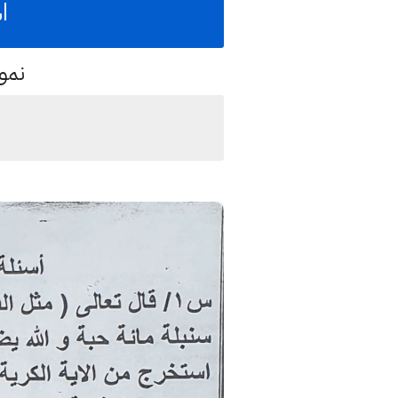
ا
نمو